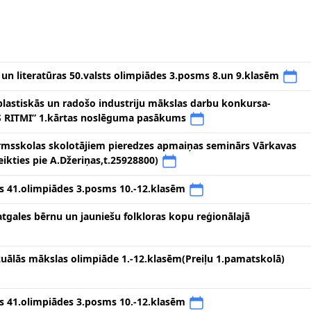
 un literatūras 50.valsts olimpiādes 3.posms 8.un 9.klasēm
i plastiskās un radošo industriju mākslas darbu konkursa-
S RITMI” 1.kārtas noslēguma pasākums
irmsskolas skolotājiem pieredzes apmaiņas seminārs Vārkavas
ikties pie A.Džeriņas,t.25928800)
ts 41.olimpiādes 3.posms 10.-12.klasēm
tgales bērnu un jauniešu folkloras kopu reģionālajā
zuālās mākslas olimpiāde 1.-12.klasēm(Preiļu 1.pamatskolā)
ts 41.olimpiādes 3.posms 10.-12.klasēm