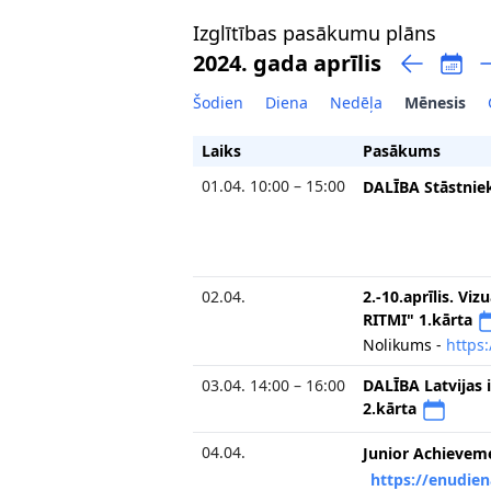
Izglītības pasākumu plāns
2024. gada aprīlis
Šodien
Diena
Nedēļa
Mēnesis
Laiks
Pasākums
01.04. 10:00 – 15:00
DALĪBA Stāstnie
02.04.
2.-10.aprīlis. Vi
RITMI" 1.kārta
Nolikums -
https:
03.04. 14:00 – 16:00
DALĪBA Latvijas i
2.kārta
04.04.
Junior Achieveme
https://enudien