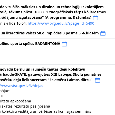
ada vizuālās mākslas un dizaina un tehnoloģiju skolotājiem
kolā, sākums plkst. 10.00. “Etnogrāfiskais tērps kā ierosmes
strādājumu izgatavošanā” (A programma, 8 stundas)
oniski līdz 10.04.
https://www.pvg.edu.lv/?page_id=5490
 un literatūras valsts 50.olimpiādes 3.posms 5.-6.klasēm
kolēnu sporta spēles BADMINTONĀ
 novadu bērnu un jauniešu tautas deju kolektīvu
rbaude-SKATE, gatavojoties XIII Latvijas Skolu jaunatnes
svētku deju lielkoncertam "Es atvēru Laimas dārzu".
//www.visc.gov.lv/lv/dejas
inājumi
ATE
zultātu apkopošana
u skates rezultātu paziņošana
u kolektīvu vadītāju un vērtēšanas komisijas seminārs