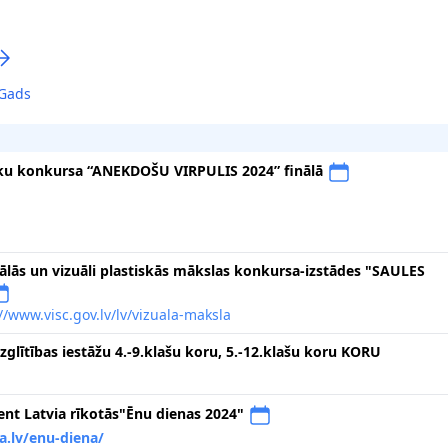
Gads
ku konkursa “ANEKDOŠU VIRPULIS 2024” finālā
zuālās un vizuāli plastiskās mākslas konkursa-izstādes "SAULES
//www.visc.gov.lv/lv/vizuala-maksla
zglītības iestāžu 4.-9.klašu koru, 5.-12.klašu koru KORU
nt Latvia rīkotās"Ēnu dienas 2024"
a.lv/enu-diena/