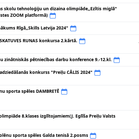
as skolu tehnoloģiju un dizaina olimpiāde,,Ezītis miglā"
saistes ZOOM platformā)
ākums Rīgā,,Skills Latvija 2024"
SKATUVES RUNAS konkursa 2.kārtā.
u zinātniskās pētniecības darbu konference 9.-12.kl.
adziedāšanās konkurss "Preiļu CĀLIS 2024"
lēnu sporta spēles DAMBRETĒ
limpiāde 8.klases izglītojamiem(J. Eglīša Preiļu Valsts
olēnu sporta spēles Galda tenisā 2.posms