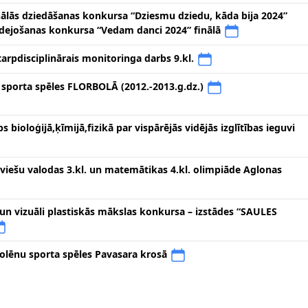
ālās dziedāšanas konkursa “Dziesmu dziedu, kāda bija 2024”
 dejošanas konkursa “Vedam danci 2024” finālā
tarpdisciplinārais monitoringa darbs 9.kl.
 sporta spēles FLORBOLĀ (2012.-2013.g.dz.)
 bioloģijā,ķīmijā,fizikā par vispārējās vidējās izglītības ieguvi
tviešu valodas 3.kl. un matemātikas 4.kl. olimpiāde Aglonas
un vizuāli plastiskās mākslas konkursa – izstādes “SAULES
olēnu sporta spēles Pavasara krosā