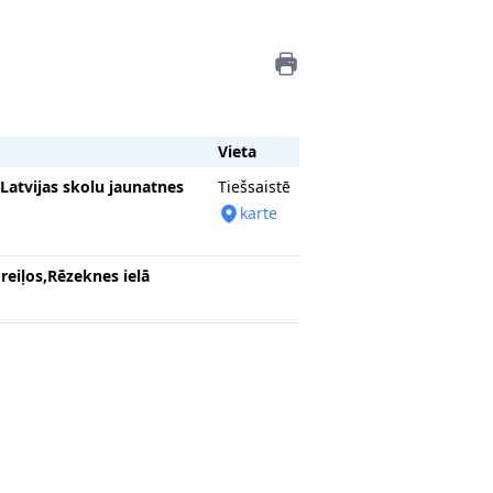
Vieta
Latvijas skolu jaunatnes
Tiešsaistē
karte
reiļos,Rēzeknes ielā