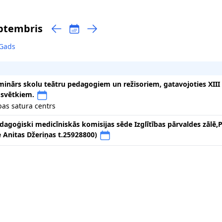
eptembris
Gads
minārs skolu teātru pedagogiem un režisoriem, gatavojoties XIII 
 svētkiem.
ības satura centrs
dagoģiski medicīniskās komisijas sēde Izglītības pārvaldes zālē,P
e Anitas Džeriņas t.25928800)