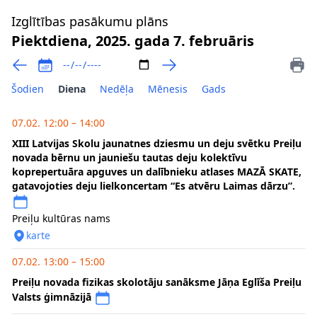
Izglītības pasākumu plāns
Piektdiena, 2025. gada 7. februāris
Šodien
Diena
Nedēļa
Mēnesis
Gads
07.02. 12:00 – 14:00
XIII Latvijas Skolu jaunatnes dziesmu un deju svētku Preiļu
novada bērnu un jauniešu tautas deju kolektīvu
koprepertuāra apguves un dalībnieku atlases MAZĀ SKATE,
gatavojoties deju lielkoncertam “Es atvēru Laimas dārzu”.
Preiļu kultūras nams
karte
07.02. 13:00 – 15:00
Preiļu novada fizikas skolotāju sanāksme Jāņa Eglīša Preiļu
Valsts ģimnāzijā