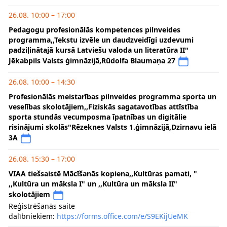
26.08. 10:00 – 17:00
Pedagogu profesionālās kompetences pilnveides
programma,,Tekstu izvēle un daudzveidīgi uzdevumi
padziļinātajā kursā Latviešu valoda un literatūra II"
Jēkabpils Valsts ģimnāzijā,Rūdolfa Blaumaņa 27
26.08. 10:00 – 14:30
Profesionālās meistarības pilnveides programma sporta un
veselības skolotājiem,,Fiziskās sagatavotības attīstība
sporta stundās vecumposma īpatnības un digitālie
risinājumi skolās"Rēzeknes Valsts 1.ģimnāzijā,Dzirnavu ielā
3A
26.08. 15:30 – 17:00
VIAA tiešsaistē Mācīšanās kopiena,,Kultūras pamati, "
,,Kultūra un māksla I" un ,,Kultūra un māksla II"
skolotājiem
Reģistrēšanās saite
dalībniekiem:
https://forms.office.com/e/S9EKijUeMK