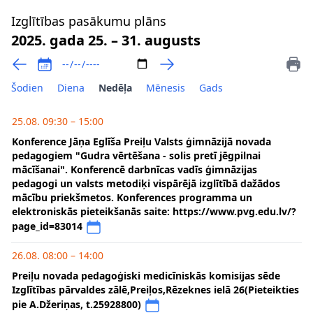
Izglītības pasākumu plāns
2025. gada 25. – 31. augusts
Šodien
Diena
Nedēļa
Mēnesis
Gads
25.08. 09:30 – 15:00
Konference Jāņa Eglīša Preiļu Valsts ģimnāzijā novada
pedagogiem "Gudra vērtēšana - solis pretī jēgpilnai
mācīšanai". Konferencē darbnīcas vadīs ģimnāzijas
pedagogi un valsts metodiķi vispārējā izglītībā dažādos
mācību priekšmetos. Konferences programma un
elektroniskās pieteikšanās saite: https://www.pvg.edu.lv/?
page_id=83014
26.08. 08:00 – 14:00
Preiļu novada pedagoģiski medicīniskās komisijas sēde
Izglītības pārvaldes zālē,Preiļos,Rēzeknes ielā 26(Pieteikties
pie A.Džeriņas, t.25928800)