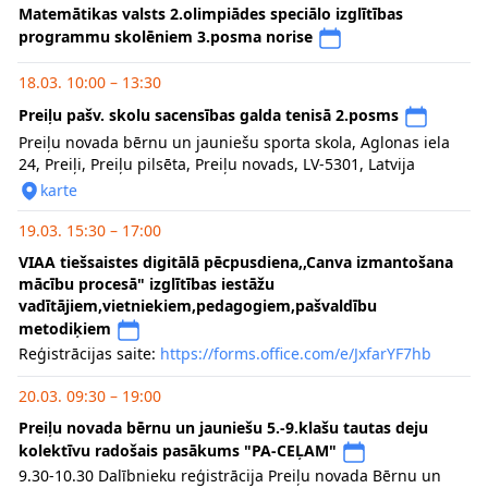
Matemātikas valsts 2.olimpiādes speciālo izglītības
programmu skolēniem 3.posma norise
18.03. 10:00 – 13:30
Preiļu pašv. skolu sacensības galda tenisā 2.posms
Preiļu novada bērnu un jauniešu sporta skola, Aglonas iela
24, Preiļi, Preiļu pilsēta, Preiļu novads, LV-5301, Latvija
karte
19.03. 15:30 – 17:00
VIAA tiešsaistes digitālā pēcpusdiena,,Canva izmantošana
mācību procesā" izglītības iestāžu
vadītājiem,vietniekiem,pedagogiem,pašvaldību
metodiķiem
Reģistrācijas saite:
https://forms.office.com/e/JxfarYF7hb
20.03. 09:30 – 19:00
Preiļu novada bērnu un jauniešu 5.-9.klašu tautas deju
kolektīvu radošais pasākums "PA-CEĻAM"
9.30-10.30 Dalībnieku reģistrācija Preiļu novada Bērnu un