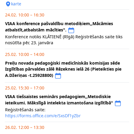
karte
24.02. 10:00 – 16:30
VIAA konference pašvaldību metodiķiem,,Mācāmies
atbalstīt,atbalstām mācīties".
Konference notiks KLĀTIENĒ (Rīgā) Reģistrēšanās saite tiks
nosūtīta pēc 23. janvāra
25.02. 10:00 – 14:00
Preiļu novada pedagoģiski medicīniskās komisijas sēde
Izglītības pārvaldes zālē Rēzeknes ielā 26 (Pieteikties pie
A.Džeriņas -t.25928800)
25.02. 15:30 – 17:00
VIAA tiešsaistes seminārs pedagogiem,,Metodiskie
ieteikumi. Mākslīgā intelekta izmantošana izglītībā"
Reģistrēšanās saite:
https://forms.office.com/e/SxsDf1yZbr
26.02. 12:00 – 13:30