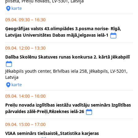
pilsēta, Preiļu novads, LV-5301, Latvija
karte
09.04. 09:30 – 16:30
Ģeogrāfijas valsts 43.olimpiādes 3.posma norise- Rīgā,
Latvijas Universitātes Dabas mājā,Jelgavas ielā-1
09.04. 12:00 – 13:30
Dalība Skolēnu Skatuves runas konkursa 2. kārtā Jēkabpilī
Jēkabpils youth center, Brīvības iela 258, Jēkabpils, LV-5201,
Latvija
karte
09.04. 14:00 – 16:00
Preiļu novada izglītības iestāžu vadītāju seminārs Izglītības
pārvaldes zālē-Preiļi,Rēzeknes ielā-26
09.04. 15:00 – 17:00
VIAA seminārs tiešsaistē,,Statistika karjeras