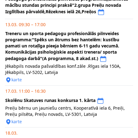
mācību stundas principi praksē"2.grupa Preiļu novada
Izglītības pārvaldē,Rēzeknes ielā 26,Preiļos
13.03. 09:30 – 17:00
Treneru un sporta pedagogu profesionālās pilnveides
programma:"Spēks un ātrums bez hantelēm: kustību
pamati un rotaļīga pieeja bērniem 6-11 gadu vecumā.
Komunikācijas psiholoģiskie aspekti trenera/ sporta
pedagoga darbā"(A programma, 8 akad.st.)
Jēkabpils novada pašvaldības konf.zāle .Rīgas iela 150A,
Jēkabpils, LV-5202, Latvija
karte
17.03. 11:00 – 16:30
Skolēnu Skatuves runas konkursa 1. kārta
Preiļu bērnu un jauniešu centrs, Kooperatīvā iela 6, Preiļi,
Preiļu pilsēta, Preiļu novads, LV-5301, Latvija
karte
18.03.