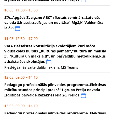
10.03. 11:00 – 13:00
SIA,,Apgāds Zvaigzne ABC'' rīkotais seminārs,,Latviešu
valoda 8.klasei:tradīcijas un novitāte" Rīgā,K. Valdemāra
ielā 6
11.03. 15:30 – 17:00
VIAA tiešsaistes konsultācija skolotājiem,kuri māca
vidusskolas kursus ,,Kultūras pamati","Kultūra un māksla
I", "Kultūra un māksla II", un pašvaldību metodiķiem,kuri
atbalsta šos skolotājus
Pieslēgšanās saite dalībniekiem: MS Teams
12.03. 09:00 – 14:10
Pedagogu profesionālās pilnveides programma,,Efektīvas
mācību stundas principi praksē"1.grupa Preiļu novada
Izglītības pārvaldē,Rēzeknes ielā 26,Preiļos
13.03. 09:00 – 14:10
Pedagogu profesionālās pilnveides programma,,Efektīvas