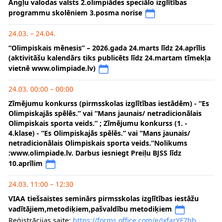
Angļu valodas valsts 2.olimpiādes speciālo izglītības
programmu skolēniem 3.posma norise
24.03. – 24.04.
“Olimpiskais mēnesis” – 2026.gada 24.marts līdz 24.aprīlis
(aktivitāšu kalendārs tiks publicēts līdz 24.martam tīmekļa
vietnē www.olimpiade.lv)
24.03. 00:00 – 00:00
Zīmējumu konkurss (pirmsskolas izglītības iestādēm) - “Es
Olimpiskajās spēlēs.” vai “Mans jaunais/ netradicionālais
Olimpiskais sporta veids.” ; Zīmējumu konkurss (1. -
4.klase) - “Es Olimpiskajās spēlēs.” vai “Mans jaunais/
netradicionālais Olimpiskais sporta veids.”Nolikums
:www.olimpiade.lv. Darbus iesniegt Preiļu BJSS līdz
10.aprīlim
24.03. 11:00 – 12:30
VIAA tiešsaistes seminārs pirmsskolas izglītības iestāžu
vadītājiem,metodiķiem,pašvaldību metodiķiem
Reģistrācijas saite:
https://forms.office.com/e/JxfarYF7hb