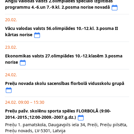
Angļu valodas valsts 2.olimpiādes speciālo izglītības
programmu 4.-6.un 7.-9.kl. 2.posma norise novadā
20.02.
Vācu valodas valsts 56.olimpiādes 10.-12.kl. 3.posma II
kārtas norise
23.02.
Ekonomikas valsts 27.olimpiādes 10.-12.klasēm 3.posma
norise
24.02.
Preiļu novada skolu sacensības florbolā vidusskolu grupā
24.02. 09:00 – 15:30
Preiļu pašv. skolēnu sporta spēles FLORBOLĀ (9:00-
2014.-2015.;12:00-2009.-2007.g.dz.)
Preiļu 1. pamatskola, Daugavpils iela 34, Preiļi, Preiļu pilsēta,
Preiļu novads, LV-5301, Latvija