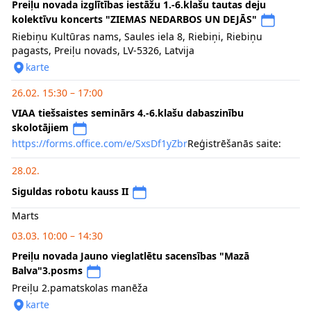
Preiļu novada izglītības iestāžu 1.-6.klašu tautas deju
kolektīvu koncerts "ZIEMAS NEDARBOS UN DEJĀS"
Riebiņu Kultūras nams, Saules iela 8, Riebiņi, Riebiņu
pagasts, Preiļu novads, LV-5326, Latvija
karte
26.02. 15:30 – 17:00
VIAA tiešsaistes seminārs 4.-6.klašu dabaszinību
skolotājiem
https://forms.office.com/e/SxsDf1yZbr
Reģistrēšanās saite:
28.02.
Siguldas robotu kauss II
Marts
03.03. 10:00 – 14:30
Preiļu novada Jauno vieglatlētu sacensības "Mazā
Balva"3.posms
Preiļu 2.pamatskolas manēža
karte