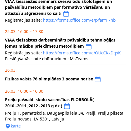
VIAA tiešsaistes seminārs svešvalodu skolotājiem un
pašvaldību metodiķiem par formatīvo vērtēšanu un
attīstošu atgriezenisko saiti
Reģistrācijas saite:
https://forms.office.com/e/JxfarYF7hb
25.03. 16:00 – 17:30
VIAA tiešsaistes darbseminārs pašvaldību tehnoloģijas
jomas mācību priekšmetu metodiķiem
Reģistrācijas saite:
https://forms.office.com/e/QUcCKxDqxK
Pieslēgšanās saite dalībniekiem: MsTeams
26.03.
Fizikas valsts 76.olimpiādes 3.posma norise
26.03. 10:00 – 16:30
Preiļu pašvald. skolu sacensības FLORBOLĀ(
2010.-2011.;2012.-2013.g.dz.)
Preiļu 1. pamatskola, Daugavpils iela 34, Preiļi, Preiļu pilsēta,
Preiļu novads, LV-5301, Latvija
karte