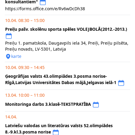
konsultantiem"
https://forms.office.com/e/Rv6wDcDh38
10.04. 08:30 – 15:00
Preiļu pašv. skolēnu sporta spēles VOLEJBOLĀ(2012.-2013.)
Preiļu 1. pamatskola, Daugavpils iela 34, Preiļi, Preiļu pilsēta,
Preiļu novads, LV-5301, Latvija
karte
10.04. 09:30 – 14:45
Ģeogrāfijas valsts 43.olimpiādes 3.posma norise-
Rīgā,Latvijas Universitātes Dabas mājā,Jelgavas ielā-1
13.04. 10:00 – 11:00
Monitoringa darbs 3.klasē-TEKSTPRATĪBA
14.04.
Latviešu valodas un literatūras valsts 52.olimpiādes
8.-9.kl.3.posma norise