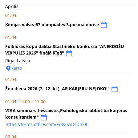
Aprīlis
01.04.
Ķīmijas valsts 67.olimpiādes 3.posma norise
01.04.
Folkloras kopu dalība Stāstnieku konkursa "ANEKDOŠU
VIRPULIS 2026" finālā Rīgā"
Rīga, Latvija
karte
01.04.
Ēnu diena 2026.(3.-12. kl.),,AR KARJERU NEJOKO!"
01.04. 15:00 – 17:00
VIAA seminārs tiešsaistē,,Psiholoģiskā labbūtība karjeras
konsultantiem"
https://forms.office.com/e/Rv6wDcDh38
02.04.