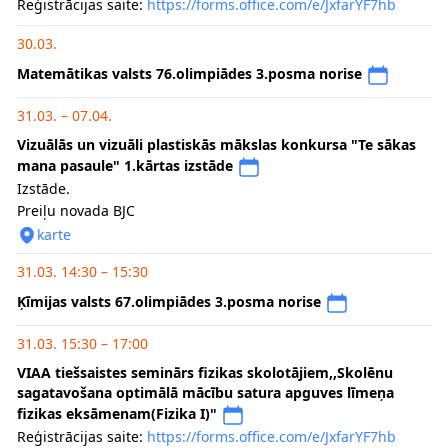
Reģistrācijas saite:
https://forms.office.com/e/JxfarYF7hb
30.03.
Matemātikas valsts 76.olimpiādes 3.posma norise
31.03. – 07.04.
Vizuālās un vizuāli plastiskās mākslas konkursa "Te sākas
mana pasaule" 1.kārtas izstāde
Izstāde.
Preiļu novada BJC
karte
31.03. 14:30 – 15:30
Ķīmijas valsts 67.olimpiādes 3.posma norise
31.03. 15:30 – 17:00
VIAA tiešsaistes seminārs fizikas skolotājiem,,Skolēnu
sagatavošana optimālā mācību satura apguves līmeņa
fizikas eksāmenam(Fizika I)"
Reģistrācijas saite:
https://forms.office.com/e/JxfarYF7hb