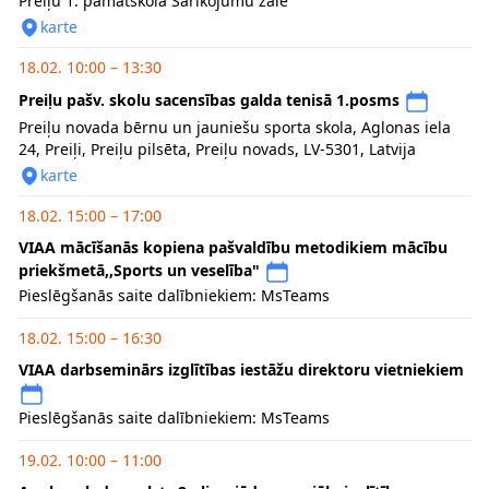
Preiļu 1. pamatskola Sarīkojumu zāle
karte
18.02. 10:00 – 13:30
Preiļu pašv. skolu sacensības galda tenisā 1.posms
Preiļu novada bērnu un jauniešu sporta skola, Aglonas iela
24, Preiļi, Preiļu pilsēta, Preiļu novads, LV-5301, Latvija
karte
18.02. 15:00 – 17:00
VIAA mācīšanās kopiena pašvaldību metodikiem mācību
priekšmetā,,Sports un veselība"
Pieslēgšanās saite dalībniekiem: MsTeams
18.02. 15:00 – 16:30
VIAA darbseminārs izglītības iestāžu direktoru vietniekiem
Pieslēgšanās saite dalībniekiem: MsTeams
19.02. 10:00 – 11:00