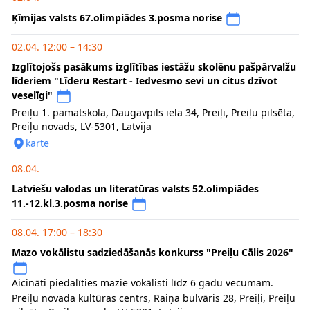
Ķīmijas valsts 67.olimpiādes 3.posma norise
02.04. 12:00 – 14:30
Izglītojošs pasākums izglītības iestāžu skolēnu pašpārvalžu
līderiem "Līderu Restart - Iedvesmo sevi un citus dzīvot
veselīgi"
Preiļu 1. pamatskola, Daugavpils iela 34, Preiļi, Preiļu pilsēta,
Preiļu novads, LV-5301, Latvija
karte
08.04.
Latviešu valodas un literatūras valsts 52.olimpiādes
11.-12.kl.3.posma norise
08.04. 17:00 – 18:30
Mazo vokālistu sadziedāšanās konkurss "Preiļu Cālis 2026"
Aicināti piedalīties mazie vokālisti līdz 6 gadu vecumam.
Preiļu novada kultūras centrs, Raiņa bulvāris 28, Preiļi, Preiļu