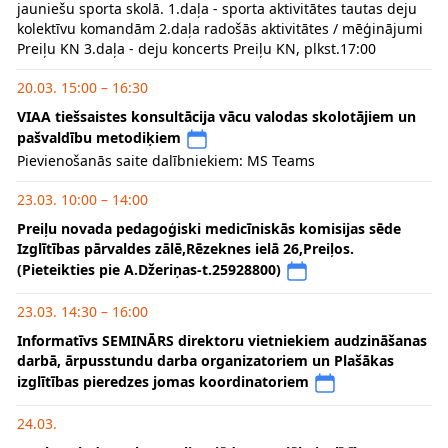
jauniešu sporta skolā. 1.daļa - sporta aktivitātes tautas deju
kolektīvu komandām 2.daļa radošās aktivitātes / mēģinājumi
Preiļu KN 3.daļa - deju koncerts Preiļu KN, plkst.17:00
20.03. 15:00 – 16:30
VIAA tiešsaistes konsultācija vācu valodas skolotājiem un
pašvaldību metodiķiem
Pievienošanās saite dalībniekiem: MS Teams
23.03. 10:00 – 14:00
Preiļu novada pedagoģiski medicīniskās komisijas sēde
Izglītības pārvaldes zālē,Rēzeknes ielā 26,Preiļos.
(Pieteikties pie A.Džeriņas-t.25928800)
23.03. 14:30 – 16:00
Informatīvs SEMINĀRS direktoru vietniekiem audzināšanas
darbā, ārpusstundu darba organizatoriem un Plašākas
izglītības pieredzes jomas koordinatoriem
24.03.