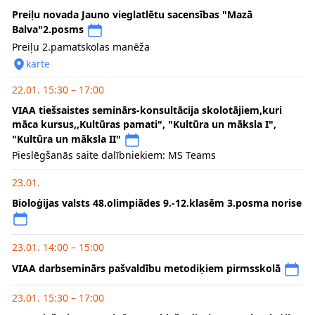
Preiļu novada Jauno vieglatlētu sacensības "Mazā
Balva"2.posms
Preiļu 2.pamatskolas manēža
karte
22.01. 15:30 – 17:00
VIAA tiešsaistes seminārs-konsultācija skolotājiem,kuri
māca kursus,,Kultūras pamati", "Kultūra un māksla I",
"Kultūra un māksla II"
Pieslēgšanās saite dalībniekiem: MS Teams
23.01.
Bioloģijas valsts 48.olimpiādes 9.-12.klasēm 3.posma norise
23.01. 14:00 – 15:00
VIAA darbseminārs pašvaldību metodiķiem pirmsskolā
23.01. 15:30 – 17:00