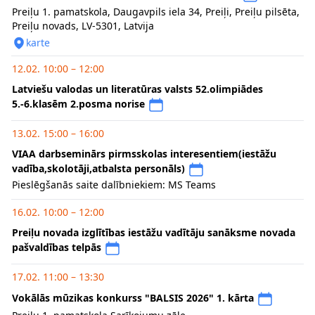
Preiļu 1. pamatskola, Daugavpils iela 34, Preiļi, Preiļu pilsēta,
Preiļu novads, LV-5301, Latvija
karte
12.02. 10:00 – 12:00
Latviešu valodas un literatūras valsts 52.olimpiādes
5.-6.klasēm 2.posma norise
13.02. 15:00 – 16:00
VIAA darbseminārs pirmsskolas interesentiem(iestāžu
vadība,skolotāji,atbalsta personāls)
Pieslēgšanās saite dalībniekiem: MS Teams
16.02. 10:00 – 12:00
Preiļu novada izglītības iestāžu vadītāju sanāksme novada
pašvaldības telpās
17.02. 11:00 – 13:30
Vokālās mūzikas konkurss "BALSIS 2026" 1. kārta