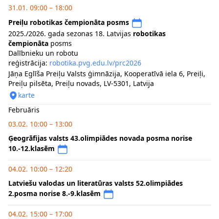
31.01. 09:00 – 18:00
Preiļu robotikas čempionāta posms
2025./2026. gada sezonas 18. Latvijas
robotikas
čempionāta
posms
Dalībnieku un robotu
reģistrācija:
robotika.pvg.edu.lv/prc2026
Jāņa Eglīša Preiļu Valsts ģimnāzija, Kooperatīvā iela 6, Preiļi,
Preiļu pilsēta, Preiļu novads, LV-5301, Latvija
karte
Februāris
03.02. 10:00 – 13:00
Ģeogrāfijas valsts 43.olimpiādes novada posma norise
10.-12.klasēm
04.02. 10:00 – 12:20
Latviešu valodas un literatūras valsts 52.olimpiādes
2.posma norise 8.-9.klasēm
04.02. 15:00 – 17:00