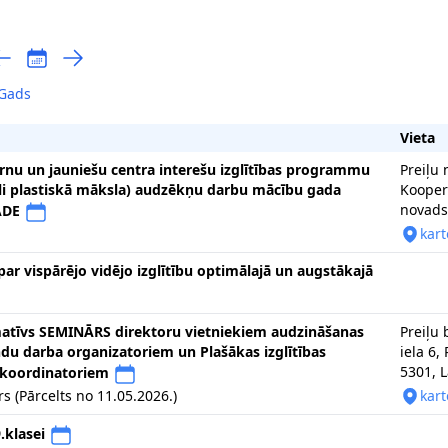
Gads
Vieta
rnu un jauniešu centra interešu izglītības programmu
Preiļu
āli plastiskā māksla) audzēkņu darbu mācību gada
Koopera
novads,
ĀDE
kart
par vispārējo vidējo izglītību optimālajā un augstākajā
rmatīvs SEMINĀRS direktoru vietniekiem audzināšanas
Preiļu
du darba organizatoriem un Plašākas izglītības
iela 6, 
5301, L
 koordinatoriem
s (Pārcelts no 11.05.2026.)
kart
.klasei