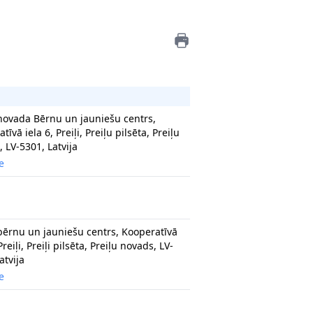
 novada Bērnu un jauniešu centrs,
tīvā iela 6, Preiļi, Preiļu pilsēta, Preiļu
 LV-5301, Latvija
e
 bērnu un jauniešu centrs, Kooperatīvā
Preiļi, Preiļi pilsēta, Preiļu novads, LV-
atvija
e