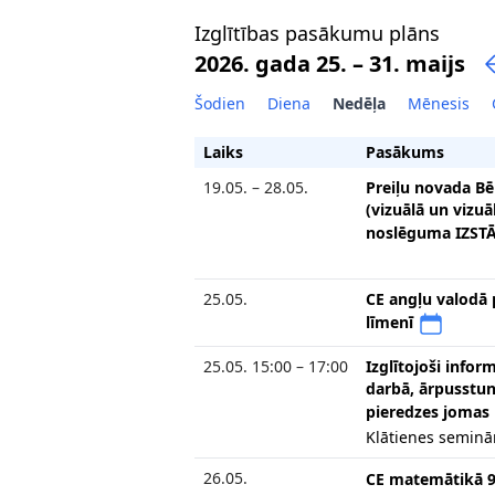
Izglītības pasākumu plāns
2026. gada 25. – 31. maijs
Šodien
Diena
Nedēļa
Mēnesis
Laiks
Pasākums
19.05. – 28.05.
Preiļu novada Bē
(vizuālā un vizu
noslēguma IZST
25.05.
CE angļu valodā 
līmenī
25.05. 15:00 – 17:00
Izglītojoši info
darbā, ārpusstun
pieredzes jomas
Klātienes seminār
26.05.
CE matemātikā 9