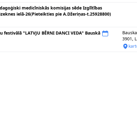
dagoģiski medicīniskās komisijas sēde Izglītības
zeknes ielā-26(Pieteikties pie A.Džeriņas-t.25928800)
Bauska
ju festivālā "LATVJU BĒRNI DANCI VEDA" Bauskā
3901, L
kart